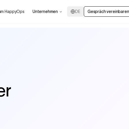
um HappyOps
Unternehmen
DE
Gespräch vereinbare
er