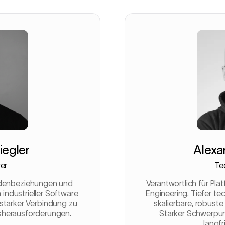
iegler
Alexa
er
Te
undenbeziehungen und
Verantwortlich für Pla
industrieller Software
Engineering. Tiefer te
tarker Verbindung zu
skalierbare, robuste
gsherausforderungen.
Starker Schwerpu
langfr