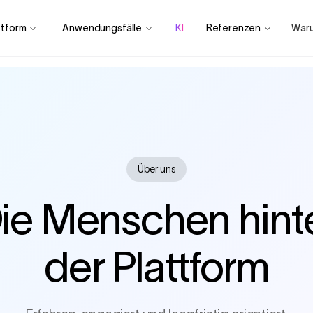
ttform
Anwendungsfälle
KI
Referenzen
War
Über uns
ie Menschen hint
der Plattform