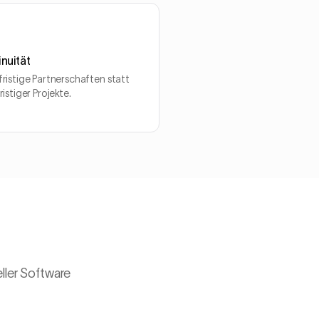
inuität
ristige Partnerschaften statt
ristiger Projekte.
eller Software