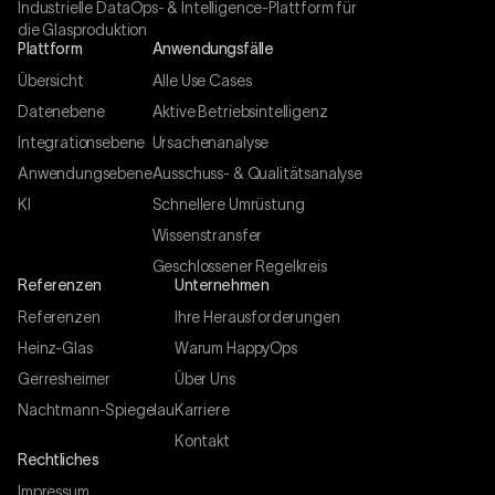
Industrielle DataOps- & Intelligence-Plattform für
die Glasproduktion
Plattform
Anwendungsfälle
Übersicht
Alle Use Cases
Datenebene
Aktive Betriebsintelligenz
Integrationsebene
Ursachenanalyse
Anwendungsebene
Ausschuss- & Qualitätsanalyse
KI
Schnellere Umrüstung
Wissenstransfer
Geschlossener Regelkreis
Referenzen
Unternehmen
Referenzen
Ihre Herausforderungen
Heinz-Glas
Warum HappyOps
Gerresheimer
Über Uns
Nachtmann-Spiegelau
Karriere
Kontakt
Rechtliches
Impressum