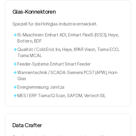
Glas-Konnektoren
Speziell für die Hohlglas-Industrie entwickelt.
IS-Maschinen: Emhart ADI, Emhart FlexIS (IS123), Heye,
Bottero, BDF
Qualität / Cold End: Iris, Heye, XPAR Vision, Tiama ECO,
Tiama MCAL
Feeder-Systeme: Emhart Smart Feeder
Wannentechnik / SCADA: Siemens PCS7 (APW), Horn
Glas
Energiemessung: Janitza
MES / ERP: Tiama IQ Scan, SAP DM, Vertech SIL
Data Crafter