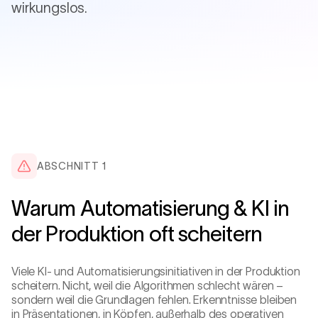
wirkungslos.
ABSCHNITT 1
Warum Automatisierung & KI in
REGELKREIS · LINIE A
der Produktion oft scheitern
FEEDER
−1.5 °C
Viele KI- und Automatisierungsinitiativen in der Produktion
scheitern. Nicht, weil die Algorithmen schlecht wären –
sondern weil die Grundlagen fehlen. Erkenntnisse bleiben
in Präsentationen, in Köpfen, außerhalb des operativen