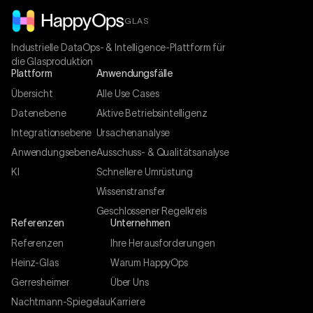
GLAS
Industrielle DataOps- & Intelligence-Plattform für
die Glasproduktion
Plattform
Anwendungsfälle
Übersicht
Alle Use Cases
Datenebene
Aktive Betriebsintelligenz
Integrationsebene
Ursachenanalyse
Anwendungsebene
Ausschuss- & Qualitätsanalyse
KI
Schnellere Umrüstung
Wissenstransfer
Geschlossener Regelkreis
Referenzen
Unternehmen
Referenzen
Ihre Herausforderungen
Heinz-Glas
Warum HappyOps
Gerresheimer
Über Uns
Nachtmann-Spiegelau
Karriere