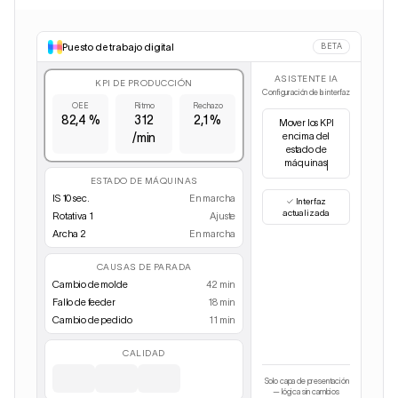
Puesto de trabajo digital
BETA
ASISTENTE IA
KPI DE PRODUCCIÓN
Configuración de la interfaz
OEE
Ritmo
Rechazo
82,4 %
312
2,1 %
Oc
/min
✓
Interfaz
ESTADO DE MÁQUINAS
actualizada
IS 10 sec.
En marcha
Rotativa 1
Ajuste
Archa 2
En marcha
CAUSAS DE PARADA
Cambio de molde
42 min
Fallo de feeder
18 min
Cambio de pedido
11 min
CALIDAD
Solo capa de presentación
— lógica sin cambios