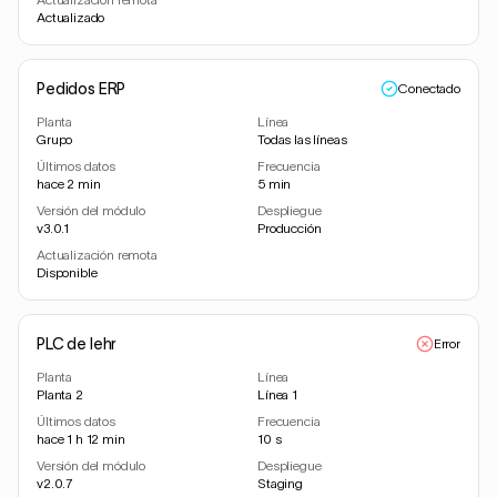
Actualizado
Pedidos ERP
Conectado
Planta
Línea
Grupo
Todas las líneas
Últimos datos
Frecuencia
hace 2 min
5 min
Versión del módulo
Despliegue
v3.0.1
Producción
Actualización remota
Disponible
PLC de lehr
Error
Planta
Línea
Planta 2
Línea 1
Últimos datos
Frecuencia
hace 1 h 12 min
10 s
Versión del módulo
Despliegue
v2.0.7
Staging