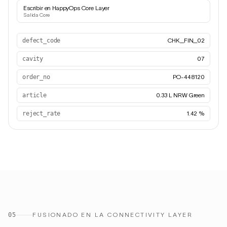
Escribir en HappyOps Core Layer
Salida Core
defect_code
CHK_FIN_02
cavity
07
order_no
PO-448120
article
0.33 L NRW Green
reject_rate
1.42 %
05
FUSIONADO EN LA CONNECTIVITY LAYER