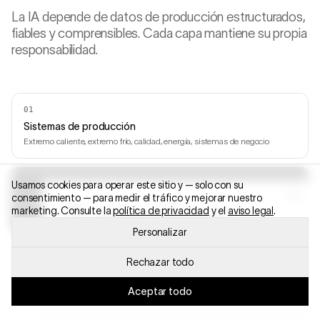
La IA depende de datos de producción estructurados,
fiables y comprensibles. Cada capa mantiene su propia
responsabilidad.
0
1
Sistemas de producción
Extremo caliente, extremo frío, calidad, energía, sistemas de negocio
Usamos cookies para operar este sitio y — solo con su
0
2
consentimiento — para medir el tráfico y mejorar nuestro
Connectivity Layer
ANÁLISIS DE POTENCIAL GRATUITO
marketing. Consulte la
política de privacidad
y el
aviso legal
.
Recopila y transforma los datos
Análisis de potencial gratuito
Personalizar
0
3
Rechazar todo
ANUNCIO DE FERIA
Core Layer
Encuéntrenos en glasstec 2026
Los almacena y contextualiza
Aceptar todo