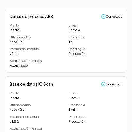
Datos de proceso ABB
Conectado
Planta
Línea
Planta 1
Horno A
Últimos datos
Frecuencia
hace 3 s
1 s
Versión del módulo
Despliegue
v2.4.1
Producción
Actualización remota
Actualizado
Base de datos IQ Scan
Conectado
Planta
Línea
Planta 1
Línea 3
Últimos datos
Frecuencia
hace 42 s
1 min
Versión del módulo
Despliegue
v1.8.2
Producción
Actualización remota