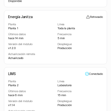
Disponible
Energía Janitza
Retrasado
Planta
Línea
Planta 1
Toda la planta
Últimos datos
Frecuencia
hace 14 min
5 min
Versión del módulo
Despliegue
v1.2.0
Producción
Actualización remota
Actualizado
LIMS
Conectado
Planta
Línea
Planta 2
Laboratorio
Últimos datos
Frecuencia
hace 6 min
15 min
Versión del módulo
Despliegue
v1.1.4
Producción
Actualización remota