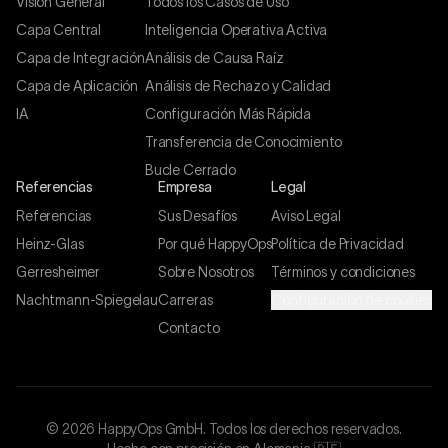
Visión General
Todos los Casos de Uso
Capa Central
Inteligencia Operativa Activa
Capa de Integración
Análisis de Causa Raíz
Capa de Aplicación
Análisis de Rechazo y Calidad
IA
Configuración Más Rápida
Transferencia de Conocimiento
Bucle Cerrado
Referencias
Empresa
Legal
Referencias
Sus Desafíos
Aviso Legal
Heinz-Glas
Por qué HappyOps
Política de Privacidad
Gerresheimer
Sobre Nosotros
Términos y condiciones
Nachtmann-Spiegelau
Carreras
Configuración de cookies
Contacto
©
2026
HappyOps GmbH.
Todos los derechos reservados.