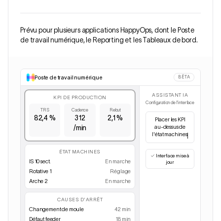
Prévu pour plusieurs applications HappyOps, dont le Poste
de travail numérique, le Reporting et les Tableaux de bord.
Poste de travail numérique
BÊTA
ASSISTANT IA
KPI DE PRODUCTION
Configuration de l'interface
TRS
Cadence
Rebut
82,4 %
312
2,1 %
Masq
/min
ÉTAT MACHINES
IS 10 sect.
En marche
Rotative 1
Réglage
Arche 2
En marche
CAUSES D'ARRÊT
Changement de moule
42 min
Défaut feeder
18 min