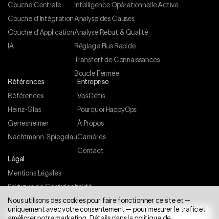
Couche Centrale
Intelligence Opérationnelle Active
Couche d'Intégration
Analyse des Causes
Couche d'Application
Analyse Rebut & Qualité
IA
Réglage Plus Rapide
Transfert de Connaissances
Boucle Fermée
Références
Entreprise
Références
Vos Défis
Heinz-Glas
Pourquoi HappyOps
Gerresheimer
À Propos
Nachtmann-Spiegelau
Carrières
Contact
Légal
Mentions Légales
Politique de Confidentialité
CGV
Nous utilisons des cookies pour faire fonctionner ce site et —
uniquement avec votre consentement — pour mesurer le trafic et
Paramètres des cookies
améliorer notre marketing. Détails dans la
politique de