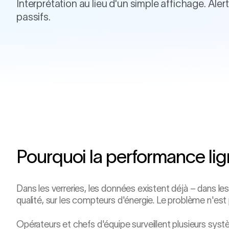
Interprétation au lieu d'un simple affichage. Ale
passifs.
FOUR · EN DIRECT
1 542
°C ·
Voûte
Alarme active
ΔT voûte +9 °C
Projection 4 h
Niveau de verre stable
Pourquoi la performance ligne
Dans les verreries, les données existent déjà – dans l
qualité, sur les compteurs d'énergie. Le problème n'est 
Opérateurs et chefs d'équipe surveillent plusieurs syst