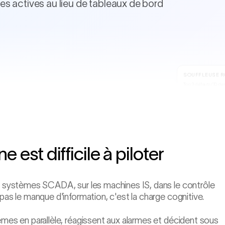
rtes actives au lieu de tableaux de bord
SOUFFLEUSE RO
Top 3 défauts (30 de
Défaut d'épaisseur
Pli au col
Cage d'oiseau
Projection de
R
tendance
6
 est difficile à piloter
es systèmes SCADA, sur les machines IS, dans le contrôle
pas le manque d'information, c'est la charge cognitive.
èmes en parallèle, réagissent aux alarmes et décident sous