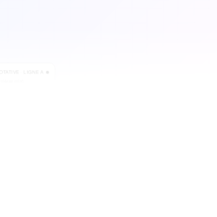
TATIVE · LIGNE A
rnières min)
4,2 %
2,1 %
0,8 %
endement → 92,4 % en
0 min