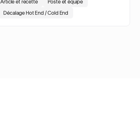
Article et recette
Poste et équipe
Décalage Hot End / Cold End