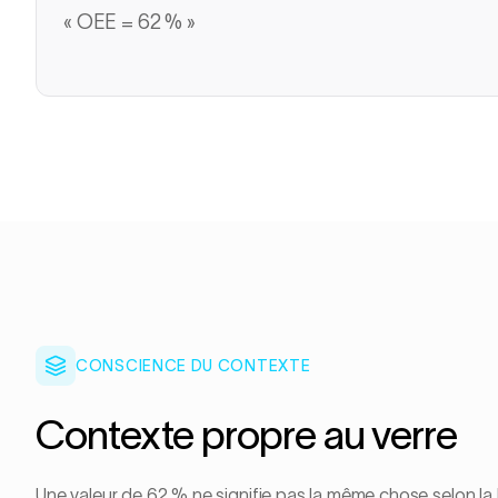
« OEE = 62 % »
CONSCIENCE DU CONTEXTE
Contexte propre au verre
Une valeur de 62 % ne signifie pas la même chose selon la lign