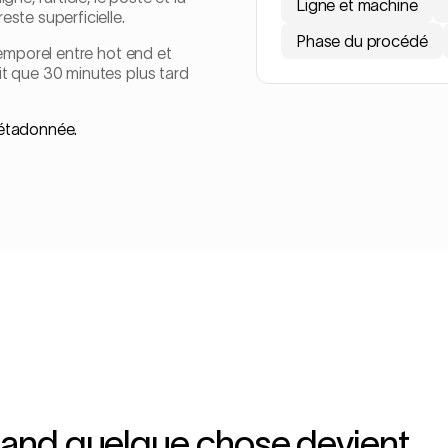
Ligne et machine
ste superficielle.
Phase du procédé
temporel entre hot end et
it que 30 minutes plus tard
métadonnée.
uand quelque chose devient