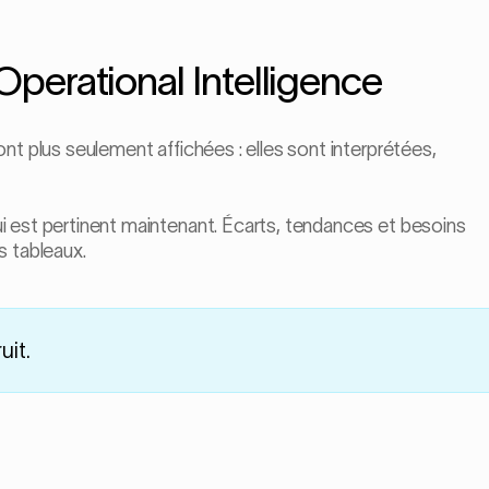
perational Intelligence
MACHINE IS · L
Alarmes actives · 2
nt plus seulement affichées : elles sont interprétées,
Dérive timing S6 
Cycle de swab S3 
Plausibilité
Poid
i est pertinent maintenant. Écarts, tendances et besoins
Projection OEE
s tableaux.
uit.