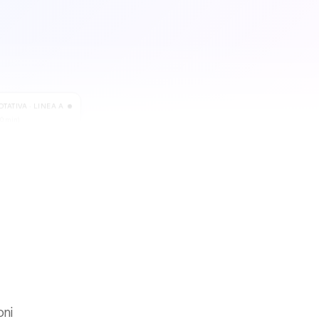
TATIVA · LINEA A
30 min)
4,2 %
2,1 %
0,8 %
Resa → 92,4 % in 60
min
oni