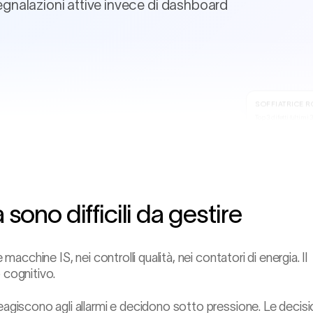
Segnalazioni attive invece di dashboard
SOFFIATRICE RO
Top 3 difetti (ultimi 
Difetto di spessore
Piega al collo
Gabbia d'uccello
Proiezione di
tendenza
 sono difficili da gestire
macchine IS, nei controlli qualità, nei contatori di energia. Il
 cognitivo.
eagiscono agli allarmi e decidono sotto pressione. Le decisi