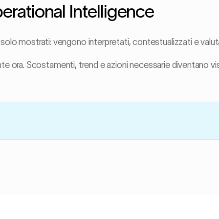
rational Intelligence
olo mostrati: vengono interpretati, contestualizzati e valuta
MACCHINA IS · 
Allarmi attivi · 2
vante ora. Scostamenti, trend e azioni necessarie diventano visi
Deriva timing S6 
Ciclo swab S3 in r
Plausibilità
Proiezione OEE