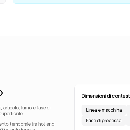
o
Dimensioni di contes
 articolo, turno e fase di
Linea e macchina
uperficiale.
Fase di processo
mento temporale tra hot end
30 minuti dopo in