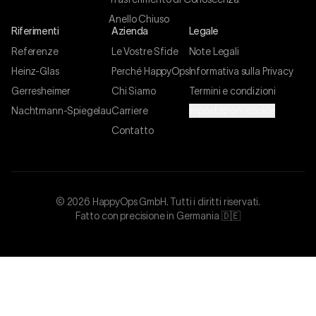
Anello Chiuso
Riferimenti
Azienda
Legale
Referenze
Le Vostre Sfide
Note Legali
Heinz-Glas
Perché HappyOps
Informativa sulla Privacy
Gerresheimer
Chi Siamo
Termini e condizioni
Nachtmann-Spiegelau
Carriere
Impostazioni cookie
Contatto
©
2026
HappyOps GmbH.
Tutti i diritti riservati.
Fatto con precisione in Germania 🇩🇪