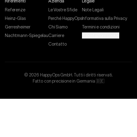
Riferimenti
Azienda
Legale
Referenze
Le Vostre Sfide
Note Legali
Heinz-Glas
Perché HappyOps
Informativa sulla Privacy
Gerresheimer
Chi Siamo
Termini e condizioni
Nachtmann-Spiegelau
Carriere
Impostazioni cookie
Contatto
©
2026
HappyOps GmbH.
Tutti i diritti riservati.
Fatto con precisione in Germania 🇩🇪