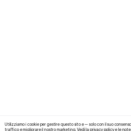
Utilizziamo i cookie per gestire questo sito e — solo con il suo consenso
ANALISI DEL POTENZ
traffico e migliorare il nostro marketing. Vedi la
privacy policy
e le
note 