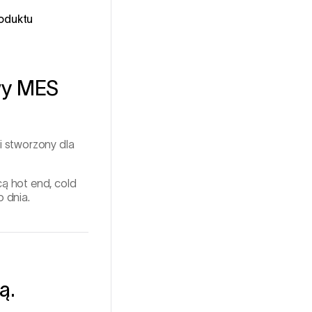
T
oduktu
wy MES
i stworzony dla
ą hot end, cold
 dnia.
ą.