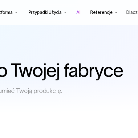
tforma
Przypadki Użycia
AI
Referencje
Dlac
o
Twojej fabryce
umieć Twoją produkcję.