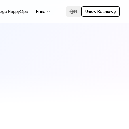
zego HappyOps
Firma
PL
Umów Rozmowę