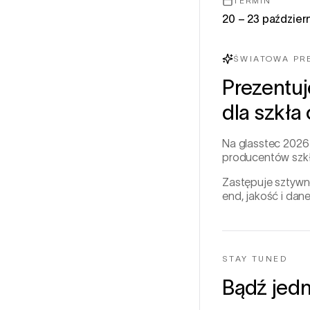
TERMIN
20 – 23 paździer
ŚWIATOWA PR
Prezentu
dla szkł
Na glasstec 2026
producentów szkł
Zastępuje sztywn
end, jakość i dan
STAY TUNED
Bądź jedn