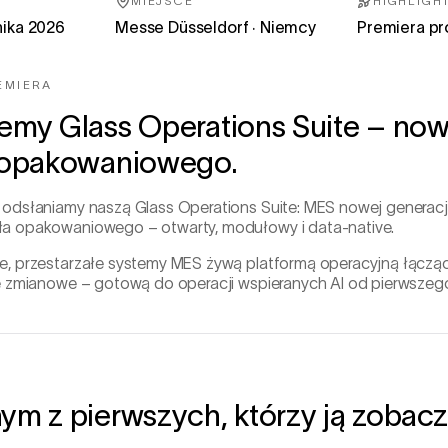
MIEJSCE
HIGHLIGH
nika 2026
Messe Düsseldorf · Niemcy
Premiera pr
EMIERA
jemy Glass Operations Suite – no
a opakowaniowego.
 odsłaniamy naszą Glass Operations Suite: MES nowej generacj
a opakowaniowego – otwarty, modułowy i data-native.
e, przestarzałe systemy MES żywą platformą operacyjną łącząc
e zmianowe – gotową do operacji wspieranych AI od pierwszego
ym z pierwszych, którzy ją zobacz