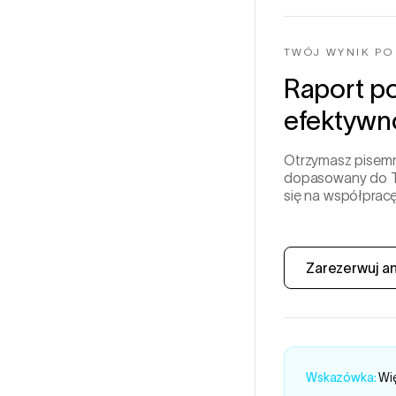
TWÓJ WYNIK PO
Raport po
efektywno
Otrzymasz pisemn
dopasowany do Two
się na współpracę
Zarezerwuj an
Wskazówka:
Wi