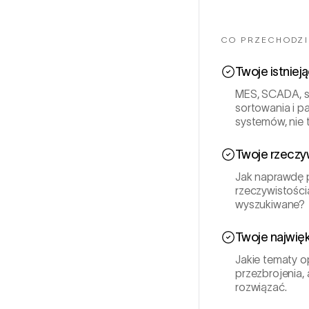
CO PRZECHODZ
Twoje istniej
MES, SCADA, st
sortowania i p
systemów, nie 
Twoje rzeczy
Jak naprawdę p
rzeczywistości
wyszukiwane?
Twoje najwię
Jakie tematy o
przezbrojenia, 
rozwiązać.