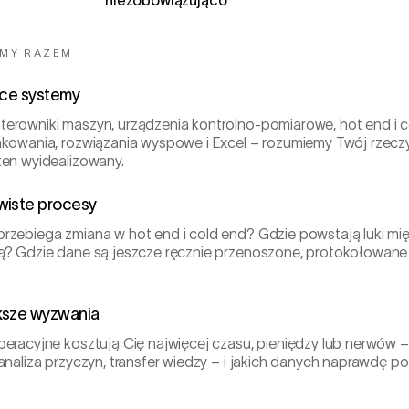
niezobowiązująco
IMY RAZEM
ące systemy
erowniki maszyn, urządzenia kontrolno-pomiarowe, hot end i c
akowania, rozwiązania wyspowe i Excel – rozumiemy Twój rzeczy
ten wyidealizowany.
wiste procesy
rzebiega zmiana w hot end i cold end? Gdzie powstają luki mi
ą? Gdzie dane są jeszcze ręcznie przenoszone, protokołowane
ksze wyzwania
peracyjne kosztują Cię najwięcej czasu, pieniędzy lub nerwów – 
analiza przyczyn, transfer wiedzy – i jakich danych naprawdę po