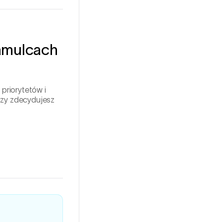
hamulcach
priorytetów i
czy zdecydujesz