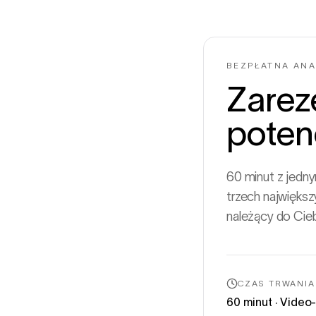
BEZPŁATNA ANA
Zarez
poten
60 minut z jedn
trzech największ
należący do Cieb
CZAS TRWANIA
60 minut · Video-