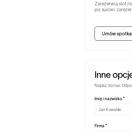
Zarezerwuj slot 
po suicie i zarez
Umów spotka
Inne opcj
Napisz do nas. Odp
Imię i nazwisko
*
Firma
*