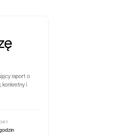
zę
jący raport o
 konkretny i
ORT
godzin