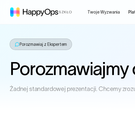
Twoje Wyzwania
Pla
SZKŁO
Porozmawiaj z Ekspertem
Porozmawiajmy 
Żadnej standardowej prezentacji. Chcemy zroz