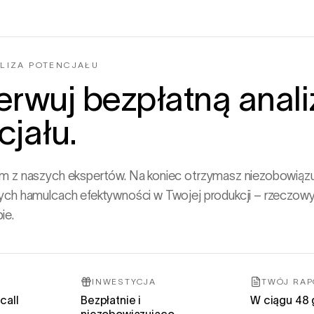
LIZA POTENCJAŁU
erwuj bezpłatną anali
cjału.
ym z naszych ekspertów. Na koniec otrzymasz niezobowiązu
ych hamulcach efektywności w Twojej produkcji – rzeczowy,
ie.
INWESTYCJA
TWÓJ RAP
call
Bezpłatnie i
W ciągu 48 