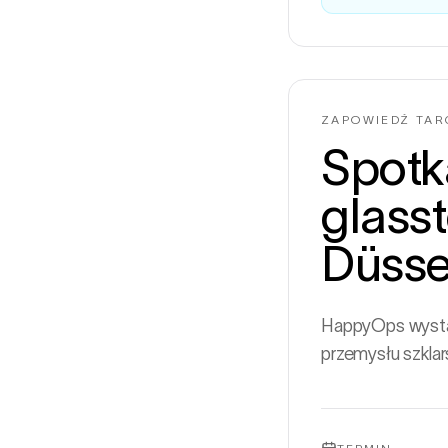
ZAPOWIEDŹ TA
Spotk
glass
Düssel
HappyOps wystaw
przemysłu szklar