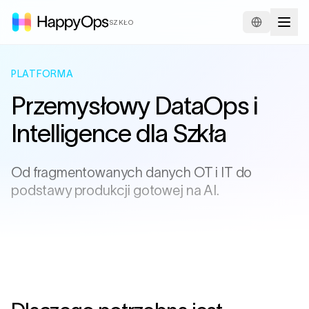
SZKŁO
PLATFORMA
Przemysłowy DataOps i
Intelligence
dla Szkła
Od fragmentowanych danych OT i IT do
podstawy produkcji gotowej na AI.