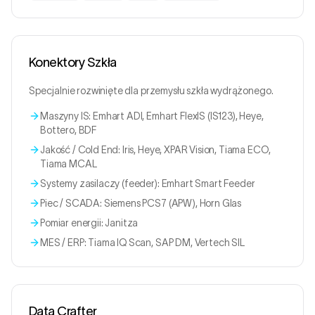
Konektory Szkła
Specjalnie rozwinięte dla przemysłu szkła wydrążonego.
Maszyny IS: Emhart ADI, Emhart FlexIS (IS123), Heye,
Bottero, BDF
Jakość / Cold End: Iris, Heye, XPAR Vision, Tiama ECO,
Tiama MCAL
Systemy zasilaczy (feeder): Emhart Smart Feeder
Piec / SCADA: Siemens PCS7 (APW), Horn Glas
Pomiar energii: Janitza
MES / ERP: Tiama IQ Scan, SAP DM, Vertech SIL
Data Crafter