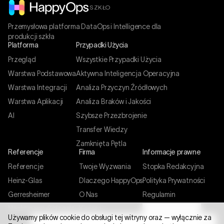
SZKŁO
Przemysłowa platforma DataOps i Intelligence dla
produkcji szkła
Platforma
Przypadki Użycia
Przegląd
Wszystkie Przypadki Użycia
Warstwa Podstawowa
Aktywna Inteligencja Operacyjna
Warstwa Integracji
Analiza Przyczyn Źródłowych
Warstwa Aplikacji
Analiza Braków i Jakości
AI
Szybsze Przezbrojenie
Transfer Wiedzy
Zamknięta Pętla
Referencje
Firma
Informacje prawne
Referencje
Twoje Wyzwania
Stopka Redakcyjna
Heinz-Glas
Dlaczego HappyOps
Polityka Prywatności
Gerresheimer
O Nas
Regulamin
Nachtmann-Spiegelau
Kariera
Ustawienia cookies
Używamy plików cookie do obsługi tej witryny oraz — wyłącznie za
Kontakt