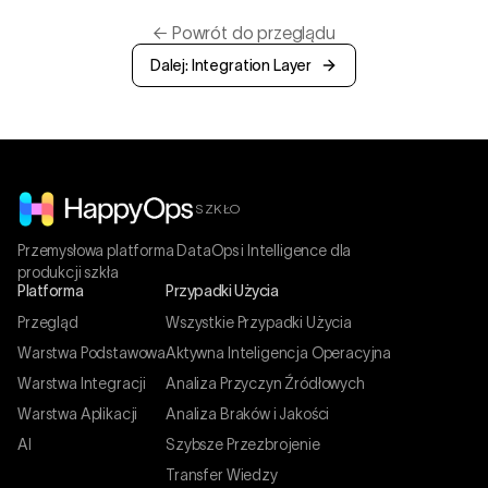
←
Powrót do przeglądu
Dalej: Integration Layer
SZKŁO
Przemysłowa platforma DataOps i Intelligence dla
produkcji szkła
Platforma
Przypadki Użycia
Przegląd
Wszystkie Przypadki Użycia
Warstwa Podstawowa
Aktywna Inteligencja Operacyjna
Warstwa Integracji
Analiza Przyczyn Źródłowych
Warstwa Aplikacji
Analiza Braków i Jakości
AI
Szybsze Przezbrojenie
Transfer Wiedzy