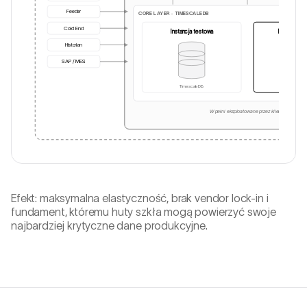
Feeder
CORE LAYER · TIMESCALEDB
Cold End
Instancja testowa
Instancja p
Historian
SAP / MES
TimescaleDB
Timesca
W pełni eksploatowane przez klienta
Efekt: maksymalna elastyczność, brak vendor lock-in i
fundament, któremu huty szkła mogą powierzyć swoje
najbardziej krytyczne dane produkcyjne.