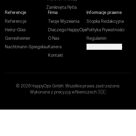
Zamknięta Pętla
Referencje
Firma
Informacje prawne
Referencje
Twoje Wyzwania
Stopka Redakcyjna
Heinz-Glas
Dlaczego HappyOps
Polityka Prywatności
Gerresheimer
O Nas
Regulamin
Nachtmann-Spiegelau
Kariera
Ustawienia cookies
Kontakt
©
2026
HappyOps GmbH.
Wszelkie prawa zastrzeżone.
Wykonane z precyzją w Niemczech 🇩🇪