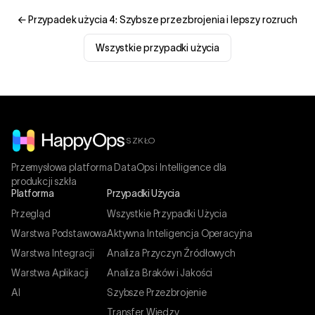
← Przypadek użycia 4: Szybsze przezbrojenia i lepszy rozruch
Wszystkie przypadki użycia
SZKŁO
Przemysłowa platforma DataOps i Intelligence dla
produkcji szkła
Platforma
Przypadki Użycia
Przegląd
Wszystkie Przypadki Użycia
Warstwa Podstawowa
Aktywna Inteligencja Operacyjna
Warstwa Integracji
Analiza Przyczyn Źródłowych
Warstwa Aplikacji
Analiza Braków i Jakości
AI
Szybsze Przezbrojenie
Transfer Wiedzy