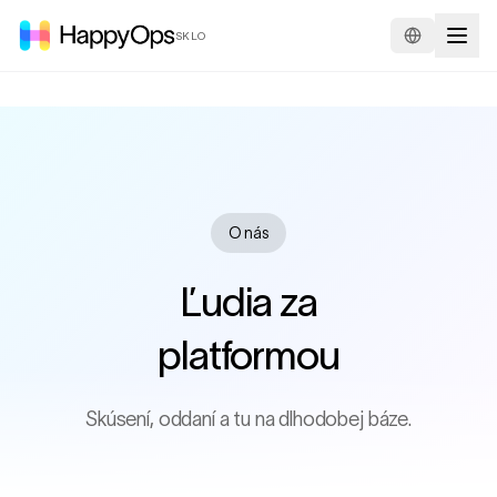
SKLO
O nás
Ľudia za
platformou
Skúsení, oddaní a tu na dlhodobej báze.