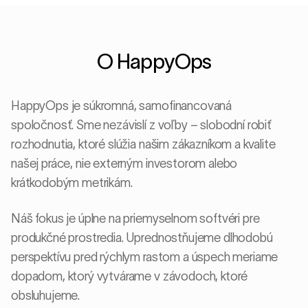
O HappyOps
HappyOps je súkromná, samofinancovaná
spoločnosť. Sme nezávislí z voľby – slobodní robiť
rozhodnutia, ktoré slúžia našim zákazníkom a kvalite
našej práce, nie externým investorom alebo
krátkodobým metrikám.
Náš fokus je úplne na priemyselnom softvéri pre
produkčné prostredia. Uprednostňujeme dlhodobú
perspektívu pred rýchlym rastom a úspech meriame
dopadom, ktorý vytvárame v závodoch, ktoré
obsluhujeme.