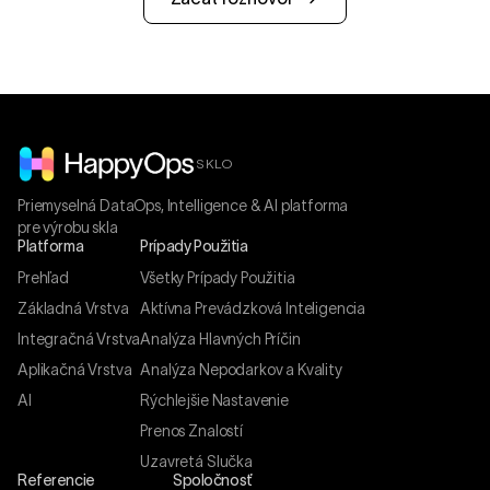
SKLO
Priemyselná DataOps, Intelligence & AI platforma
pre výrobu skla
Platforma
Prípady Použitia
Prehľad
Všetky Prípady Použitia
Základná Vrstva
Aktívna Prevádzková Inteligencia
Integračná Vrstva
Analýza Hlavných Príčin
Aplikačná Vrstva
Analýza Nepodarkov a Kvality
AI
Rýchlejšie Nastavenie
Prenos Znalostí
Uzavretá Slučka
Referencie
Spoločnosť