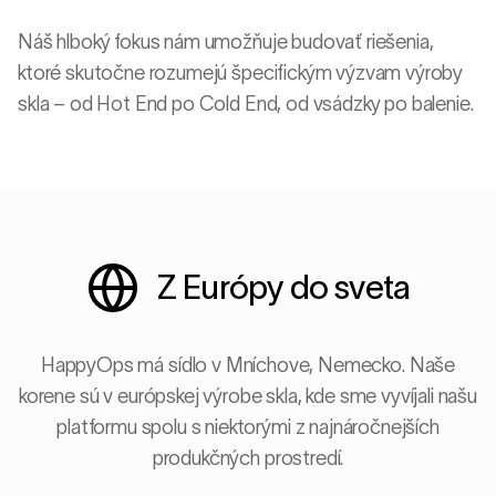
Náš hlboký fokus nám umožňuje budovať riešenia,
ktoré skutočne rozumejú špecifickým výzvam výroby
skla – od Hot End po Cold End, od vsádzky po balenie.
Z Európy do sveta
HappyOps má sídlo v Mníchove, Nemecko. Naše
korene sú v európskej výrobe skla, kde sme vyvíjali našu
platformu spolu s niektorými z najnáročnejších
produkčných prostredí.