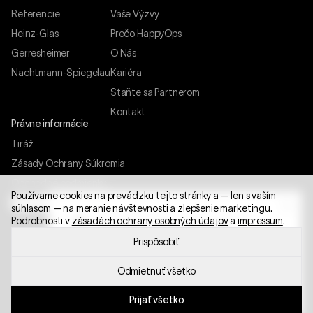
Referencie
Vaše Výzvy
Heinz-Glas
Prečo HappyOps
Gerresheimer
O Nás
Nachtmann-Spiegelau
Kariéra
Staňte sa Partnerom
Kontakt
Právne informácie
Tiráž
Zásady Ochrany Súkromia
Obchodné podmienky
Používame cookies na prevádzku tejto stránky a — len s vaším
Nastavenia cookies
súhlasom — na meranie návštevnosti a zlepšenie marketingu.
BEZPLATNÁ ANALÝZA POTENCIÁLU
Podrobnosti v
zásadách ochrany osobných údajov
a
impressum
.
Bezplatná analýza potenciálu
Prispôsobiť
Odmietnuť všetko
©
2026
HappyOps GmbH.
Všetky práva vyhradené.
OZNAM O VEĽTRHU
Vyrobené s presnosťou v Nemecku 🇩🇪
Stretnime sa na glasstec 2026
Prijať všetko