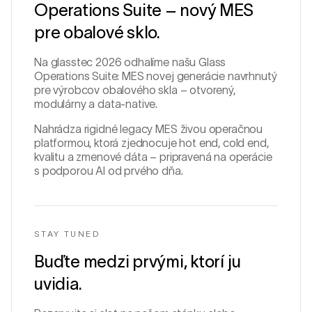
Operations Suite – nový MES
pre obalové sklo.
Na glasstec 2026 odhalíme našu Glass
Operations Suite: MES novej generácie navrhnutý
pre výrobcov obalového skla – otvorený,
modulárny a data-native.
Nahrádza rigidné legacy MES živou operačnou
platformou, ktorá zjednocuje hot end, cold end,
kvalitu a zmenové dáta – pripravená na operácie
s podporou AI od prvého dňa.
STAY TUNED
Buďte medzi prvými, ktorí ju
uvidia.