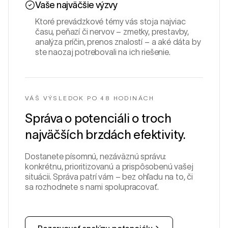
Vaše najväčšie výzvy
Ktoré prevádzkové témy vás stoja najviac
času, peňazí či nervov – zmetky, prestavby,
analýza príčin, prenos znalostí – a aké dáta by
ste naozaj potrebovali na ich riešenie.
VÁŠ VÝSLEDOK PO 48 HODINÁCH
Správa o potenciáli o troch
najväčších brzdách efektivity.
Dostanete písomnú, nezáväznú správu:
konkrétnu, prioritizovanú a prispôsobenú vašej
situácii. Správa patrí vám – bez ohľadu na to, či
sa rozhodnete s nami spolupracovať.