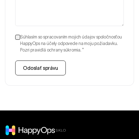
Súhlasím so spracovaním mojich údajov spoločnosťou
HappyOps na účely odpovede na moju požiadavku.
Pozri pravidlá ochrany súkromia.
*
Odoslať správu
SKLO