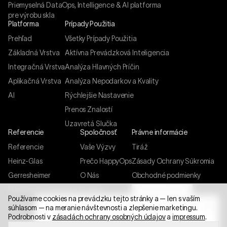
Priemyselná DataOps, Intelligence & AI platforma
pre výrobu skla
Platforma
Prípady Použitia
Prehľad
Všetky Prípady Použitia
Základná Vrstva
Aktívna Prevádzková Inteligencia
Integračná Vrstva
Analýza Hlavných Príčin
Aplikačná Vrstva
Analýza Nepodarkov a Kvality
AI
Rýchlejšie Nastavenie
Prenos Znalostí
Uzavretá Slučka
Referencie
Spoločnosť
Právne informácie
Referencie
Vaše Výzvy
Tiráž
Heinz-Glas
Prečo HappyOps
Zásady Ochrany Súkromia
Gerresheimer
O Nás
Obchodné podmienky
Nachtmann-Spiegelau
Kariéra
Nastavenia cookies
Používame cookies na prevádzku tejto stránky a — len s vaším
Kontakt
súhlasom — na meranie návštevnosti a zlepšenie marketingu.
BEZPLATNÁ ANALÝZA POTENCIÁLU
Podrobnosti v
zásadách ochrany osobných údajov
a
impressum
.
Bezplatná analýza potenciálu