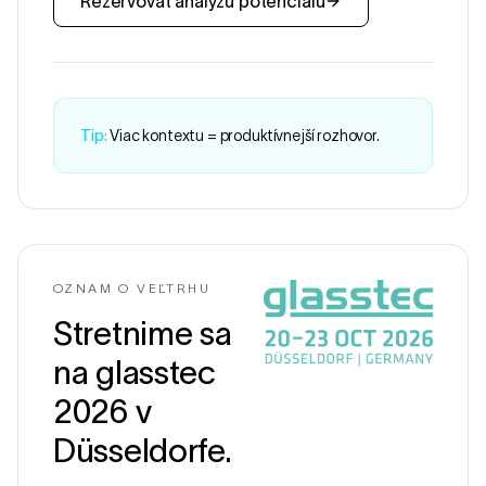
Rezervovať analýzu potenciálu
Tip:
Viac kontextu = produktívnejší rozhovor.
OZNAM O VEĽTRHU
Stretnime sa
na glasstec
2026 v
Düsseldorfe.