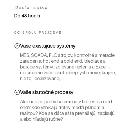
VAŠA SPRÁVA
Do 48 hodín
ČO SPOLU PREJDEME
Vaše existujúce systémy
MES, SCADA, PLC strojov, kontrolné a meracie
zariadenia, hot end a cold end, triediace a
baliace systémy, izolované riešenia a Excel –
rozumieme vašej skutočnej systémovej krajine,
nie tej idealizovanej.
Vaše skutočné procesy
Ako naozaj prebieha zmena v hot end a cold
end? Kde vznikajú trhliny medzi plánom a
realitou? Kde sa dáta ešte prenášajú, zapisujú
alebo hľadajú ručne?