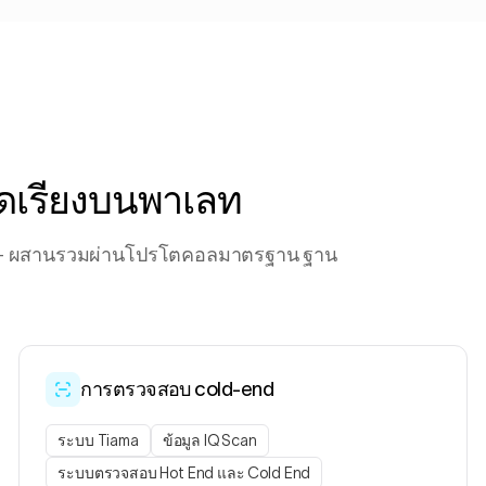
จัดเรียงบนพาเลท
์ — ผสานรวมผ่านโปรโตคอลมาตรฐาน ฐาน
การตรวจสอบ cold-end
ระบบ Tiama
ข้อมูล IQ Scan
ระบบตรวจสอบ Hot End และ Cold End