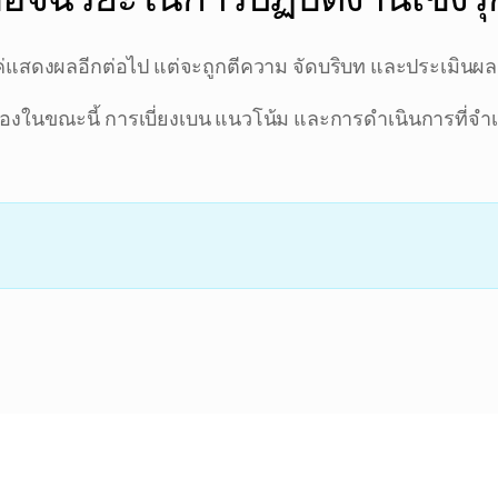
ยงแค่แสดงผลอีกต่อไป แต่จะถูกตีความ จัดบริบท และประเมินผล
เครื่อง IS · สายก
่ยวข้องในขณะนี้ การเบี่ยงเบน แนวโน้ม และการดำเนินการที่จำเ
การเตือนที่ทำงานอยู
S6 timing drift +3
รอบการกวาด S3 เ
ความสมเหตุสม
น
ผล
ป
การพยากรณ์ OEE