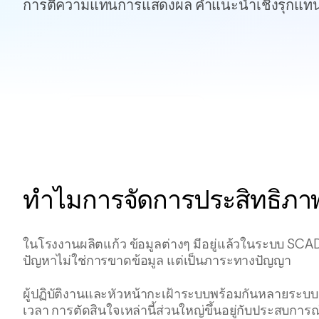
การตีความแทนการแสดงผล คำแนะนำเชิงรุกแท
เตาหลอม · สด
1 542
°C ·
Crown
การเตือนที่ทำงาน
อุณหภูมิคราวน์ ΔT +9
อยู่
°C
ทำไมการจัดการประสิทธิภาพส
พยากรณ์ 4 ชั่วโมง
ระดับน้ำแก้วคงที่
ในโรงงานผลิตแก้ว ข้อมูลต่างๆ มีอยู่แล้วในระบบ SCAD
ปัญหาไม่ใช่การขาดข้อมูล แต่เป็นภาระทางปัญญา
ผู้ปฏิบัติงานและหัวหน้ากะเฝ้าระบบพร้อมกันหลายระ
เวลา การตัดสินใจเหล่านี้ส่วนใหญ่ขึ้นอยู่กับประสบการณ