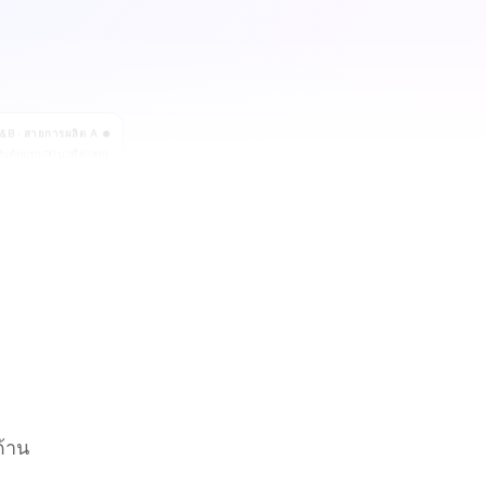
B&B · สายการผลิต A
ันดับแรก (30 นาทีล่าสุด)
ความหนา
4.2 %
2.1 %
0.8 %
ผลผลิต → 92.4 % ใน 60
นาที
ด้าน