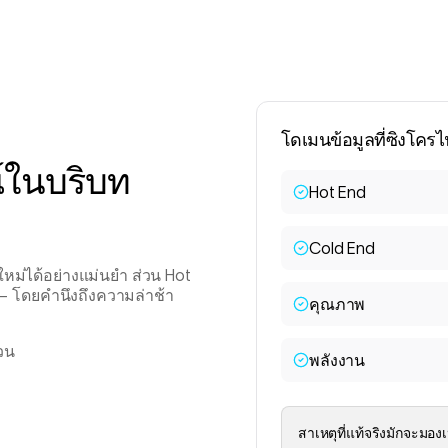
โดเมนข้อมูลที่ซิงโครไ
์ในบริบท
Hot End
Cold End
หม่ได้อย่างแม่นยำ ส่วน Hot
– โดยคำนึงถึงความล่าช้า
คุณภาพ
่วน
พลังงาน
สาเหตุที่แท้จริงมักจะมองเ