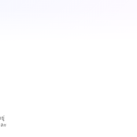
−12 นาที
Lehr ΔT +18°
ู่
และ