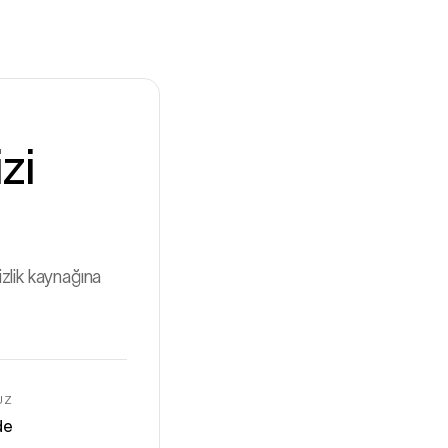
zi
zlik kaynağına
UZ
de