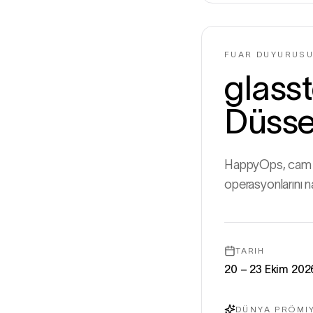
FUAR DUYURUS
glass
Düssel
HappyOps, cam en
operasyonlarını na
TARIH
20 – 23 Ekim 202
DÜNYA PRÖMI