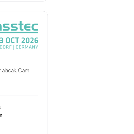
r alacak. Cam
N
nı