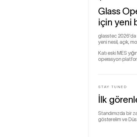
Glass Ope
için yeni 
glasstec 2026'da G
yeni nesil, açık, 
Katı eski MES yığınl
operasyon platform
STAY TUNED
İlk gören
Standımızda bir zam
gösterelim ve Düss