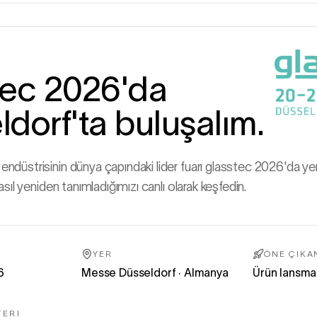
U
tec 2026'da
dorf'ta buluşalım.
düstrisinin dünya çapındaki lider fuarı glasstec 2026'da ye
sıl yeniden tanımladığımızı canlı olarak keşfedin.
YER
ÖNE ÇIKA
6
Messe Düsseldorf · Almanya
Ürün lansma
YERI