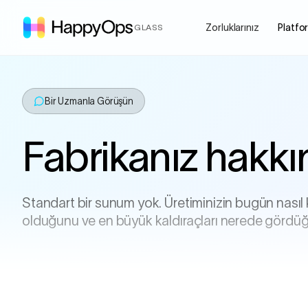
Zorluklarınız
Platfo
GLASS
Bir Uzmanla Görüşün
Fabrikanız hakk
Standart bir sunum yok. Üretiminizin bugün nasıl
olduğunu ve en büyük kaldıraçları nerede gördüğ