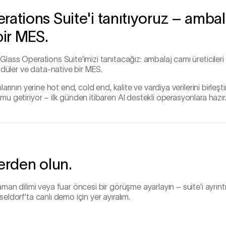
rations Suite'i tanıtıyoruz – amba
bir MES.
lass Operations Suite'imizi tanıtacağız: ambalaj camı üreticileri 
modüler ve data-native bir MES.
arının yerine hot end, cold end, kalite ve vardiya verilerini birleşti
u getiriyor – ilk günden itibaren AI destekli operasyonlara hazır
lerden olun.
an dilimi veya fuar öncesi bir görüşme ayarlayın – suite'i ayrıntıl
eldorf'ta canlı demo için yer ayıralım.