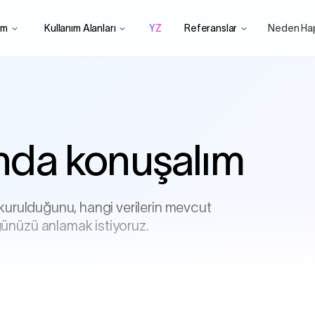
rm
Kullanım Alanları
YZ
Referanslar
Neden Ha
ında
konuşalım
 kurulduğunu, hangi verilerin mevcut
ünüzü anlamak istiyoruz.