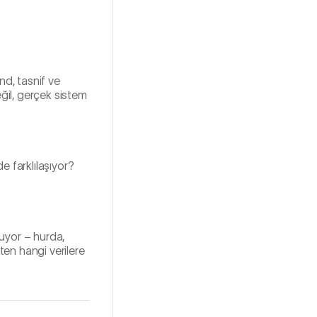
d, tasnif ve
eğil, gerçek sistem
e farklılaşıyor?
uyor – hurda,
kten hangi verilere