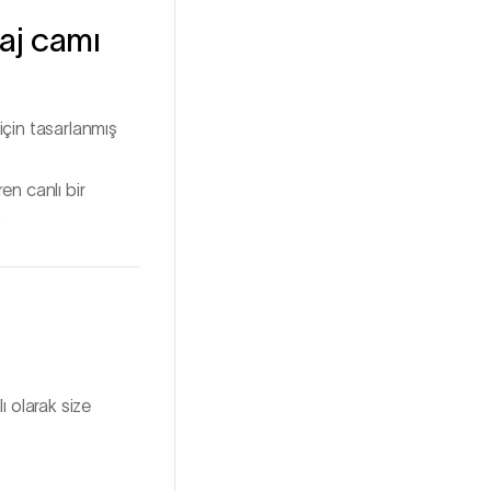
laj camı
için tasarlanmış
ren canlı bir
.
ı olarak size