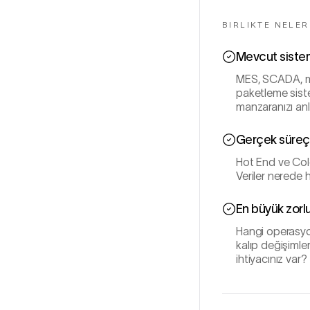
BIRLIKTE NELE
Mevcut sistem
MES, SCADA, ma
paketleme siste
manzaranızı anl
Gerçek süreçl
Hot End ve Cold
Veriler nerede 
En büyük zorlu
Hangi operasyon
kalıp değişimler
ihtiyacınız var?