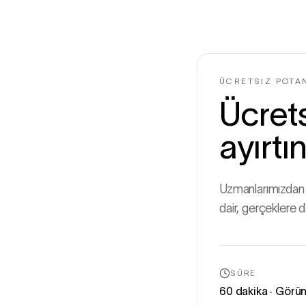
ÜCRETSIZ POTAN
Ücrets
ayırtın
Uzmanlarımızdan b
dair, gerçeklere d
SÜRE
60 dakika · Görü