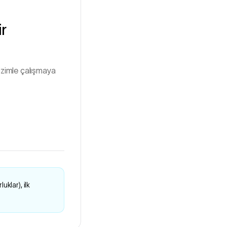
ir
Bizimle çalışmaya
uklar), ilk