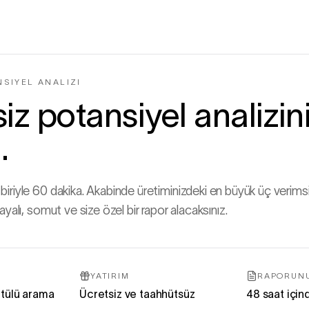
SIYEL ANALIZI
iz potansiyel analizini
.
iriyle 60 dakika. Akabinde üretiminizdeki en büyük üç verimsi
ayalı, somut ve size özel bir rapor alacaksınız.
YATIRIM
RAPORUN
ntülü arama
Ücretsiz ve taahhütsüz
48 saat için