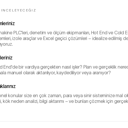
R INCELEYECEĞIZ
leriniz
kine PLC'leri, denetim ve ölçüm ekipmanları, Hot End ve Cold En
mleri, izole araçlar ve Excel geçici çözümleri – idealize edilmiş d
ıyoruz.
eriniz
 End'de bir vardiya gerçekten nasıl işler? Plan ve gerçeklik nered
hala manuel olarak aktarılıyor, kaydediliyor veya aranıyor?
klarınız
el konular size en çok zaman, para veya sinir sisteminize mal ol
i, kök neden analizi, bilgi aktarımı – ve bunları çözmek için gerçe