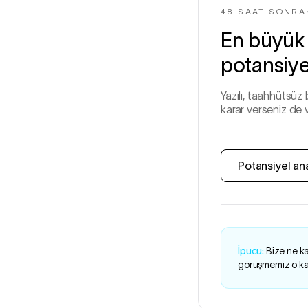
48 SAAT SONRA
En büyük ü
potansiye
Yazılı, taahhütsüz 
karar verseniz de v
Potansiyel an
İpucu:
Bize ne ka
görüşmemiz o kad