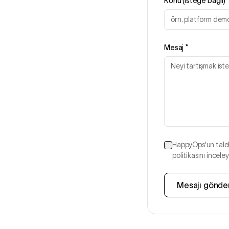
Konu (isteğe bağlı)
Mesaj
*
HappyOps'un talebi
politikasını inceley
Mesajı gönde