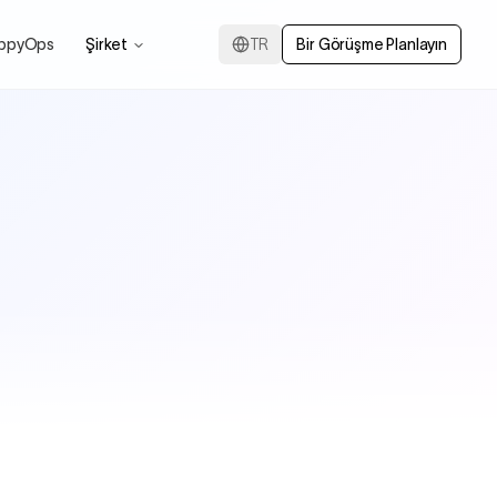
ppyOps
Şirket
TR
Bir Görüşme Planlayın