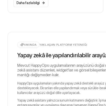
Daha fazla bilgi
YAKINDA
YAKLAŞAN PLATFORM YETENEĞI
Yapay zekâ ile yapılandırılabilir arayü
Mevcut HappyOps uygulamalarının arayüzünü doğal dill
zekâ asistanı düzenleri, widget'ları ve görsel bileşenle
mantığı değişmeden kalır.
HappyOps uygulamaları yakında yapay zekâ destekli arayüz y
destekleyecek. Ekranları elle yapılandırmak veya sürükle-bırak
kullanıcılar arayüzü doğal dille uyarlayacak.
Yapay zekâ asistanı yalnızca sunum katmanını değiştirir. İş mantığ
entegrasyonlar ve uygulama davranışı tamamen HappyOps t