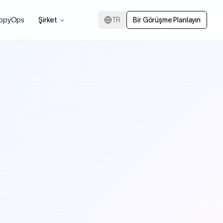
ppyOps
Şirket
TR
Bir Görüşme Planlayın