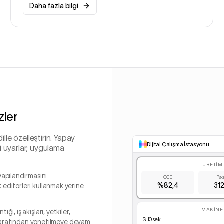
Daha fazla bilgi
zler
e özelleştirin. Yapay
Dijital Çalışma İstasyonu
ri uyarlar; uygulama
ÜRETIM 
apılandırmasını
OEE
Pake
%82,4
312
 editörleri kullanmak yerine
MAKINE
ı, iş akışları, yetkiler,
IS 10 sek.
arafından yönetilmeye devam