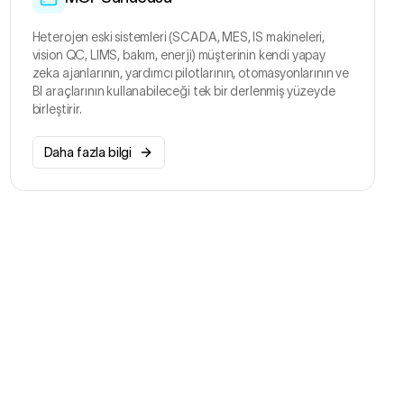
Request
›
{ "tool": "getDefectPareto", "args": { "period": "7d" } }
1245 °C — within range
:30
Response
 4546044461 closed
:22
Heterojen eski sistemleri (SCADA, MES, IS makineleri,
vision QC, LIMS, bakım, enerji) müşterinin kendi yapay
zeka ajanlarının, yardımcı pilotlarının, otomasyonlarının ve
Read-only by default. Write tools require explicit grants per consumer.
RNANCE
BI araçlarının kullanabileceği tek bir derlenmiş yüzeyde
· audit log · PII filter
Vardiya Amiri
VA
birleştirir.
IR
ms
Daha fazla bilgi
stant
erver
verileri · destek
IŞIM
HappyOps verilerini,
nlarını sunar.