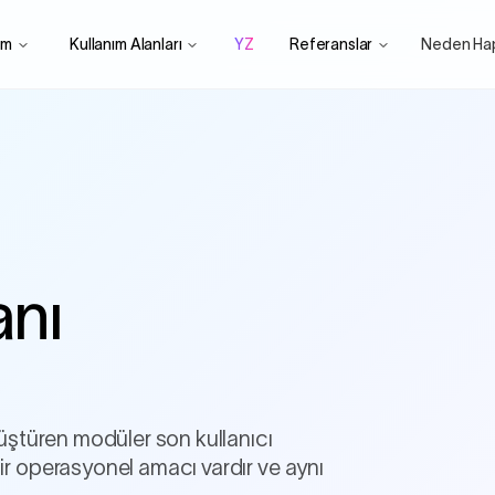
rm
Kullanım Alanları
YZ
Referanslar
Neden Ha
nı
nüştüren modüler son kullanıcı
r operasyonel amacı vardır ve aynı