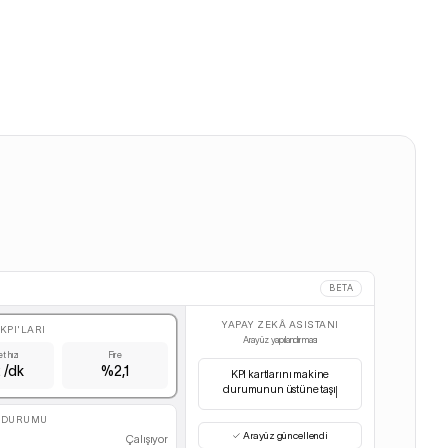
BETA
YAPAY ZEKÂ ASISTANI
KPI'LARI
Arayüz yapılandırması
t hızı
Fire
 /dk
%2,1
KPI kartlarını makine
durumunun üstüne taşı
 DURUMU
✓
Arayüz güncellendi
Çalışıyor